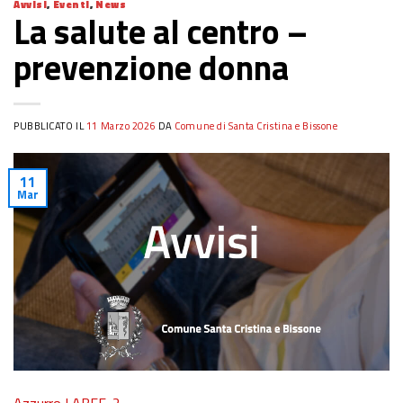
Avvisi
,
Eventi
,
News
La salute al centro –
prevenzione donna
PUBBLICATO IL
11 Marzo 2026
DA
Comune di Santa Cristina e Bissone
11
Mar
Azzurro LABFF-2