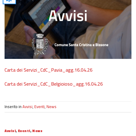
Carta dei Servizi_CdC_Pavia_agg.16.04.26
Carta dei Servizi_CdC_Belgioioso_agg.16.04.26
Inserito in
Avvisi
,
Eventi
,
News
Avvisi
,
Eventi
,
News