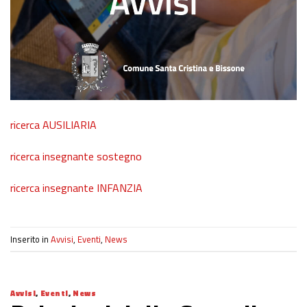
ricerca AUSILIARIA
ricerca insegnante sostegno
ricerca insegnante INFANZIA
Inserito in
Avvisi
,
Eventi
,
News
Avvisi
,
Eventi
,
News