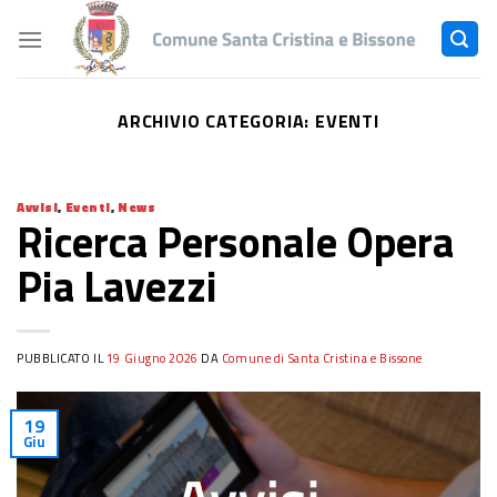
Skip
to
content
ARCHIVIO CATEGORIA:
EVENTI
Avvisi
,
Eventi
,
News
Ricerca Personale Opera
Pia Lavezzi
PUBBLICATO IL
19 Giugno 2026
DA
Comune di Santa Cristina e Bissone
19
Giu