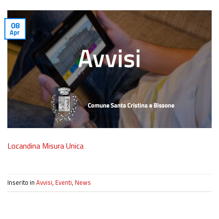
08
Apr
Locandina Misura Unica
Inserito in
Avvisi
,
Eventi
,
News