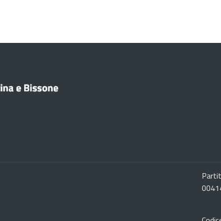
Parti
0041
Codic