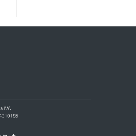
ta IVA
4310185
e Fiscale