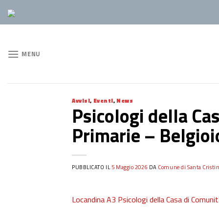
Skip
to
content
MENU
Avvisi
,
Eventi
,
News
Psicologi della Ca
Primarie – Belgioi
PUBBLICATO IL
5 Maggio 2026
DA
Comune di Santa Cristin
Locandina A3 Psicologi della Casa di Comunità