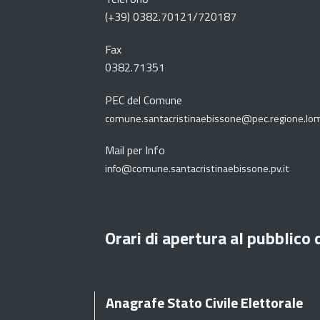
(+39) 0382.70121/720187
Fax
0382.71351
PEC del Comune
comune.santacristinaebissone@pec.regione.lom
Mail per Info
info@comune.santacristinaebissone.pv.it
Orari di apertura al pubblico 
Anagrafe Stato Civile Elettorale