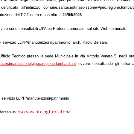
rtificata all’indirizzo comune.santacristinaebissone@pec.regione.lombardi
riazione del PGT entro e non oltre il
24
/0
4
/2026
 avviso sono consultabili all’Albo Pretorio comunale, sul sito Web comunale
del servizio LLPP/manutenzioni/patrimonio, arch. Paolo Bersani.
fficio Tecnico presso la sede Municipale in via Vittorio Veneto 5, negli ora
acristinaebissone@pec.regione.lombardia.it
ovvero contattando gli uffici a
el servizio LLPP/manutenzioni/patrimonio
avviso variante pgt rotatoria
Bersani