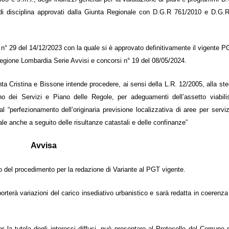
 di disciplina approvati dalla Giunta Regionale con D.G.R 761/2010 e D.G.R
n° 29 del 14/12/2023 con la quale si è approvato definitivamente il vigente P
 Regione Lombardia Serie Avvisi e concorsi n° 19 del 08/05/2024.
 Cristina e Bissone intende procedere, ai sensi della L.R. 12/2005, alla ste
o dei Servizi e Piano delle Regole, per adeguamenti dell’assetto viabilis
l “perfezionamento dell’originaria previsione localizzativa di aree per servi
le anche a seguito delle risultanze catastali e delle confinanze”
Avvisa
o del procedimento per la redazione di Variante al PGT vigente.
orterà variazioni del carico insediativo urbanistico e sarà redatta in coerenz
r la tutela degli interessi diffusi, può presentare al Protocollo del Comune 