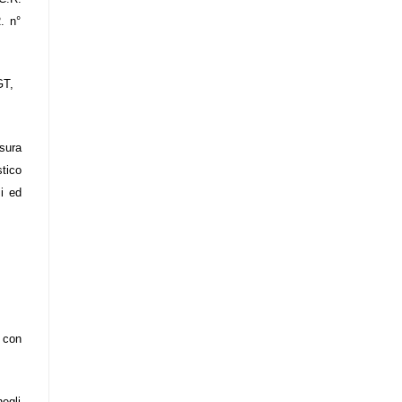
. n°
GT,
sura
tico
zi ed
a con
negli