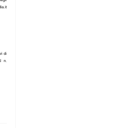
a.it
ri di
l n.