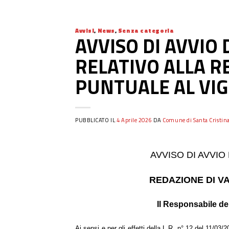
Avvisi
,
News
,
Senza categoria
AVVISO DI AVVIO
RELATIVO ALLA R
PUNTUALE AL VI
PUBBLICATO IL
4 Aprile 2026
DA
Comune di Santa Cristina
AVVISO DI AVVI
REDAZIONE DI V
Il Responsabile de
Ai sensi e per gli effetti della L.R. n° 12 del 11/03/