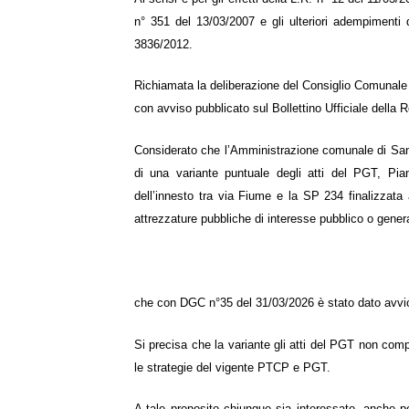
n° 351 del 13/03/2007 e gli ulteriori adempimenti
3836/2012.
Richiamata la deliberazione del Consiglio Comunale 
con avviso pubblicato sul Bollettino Ufficiale della
Considerato che l’Amministrazione comunale di Santa
di una variante puntuale degli atti del PGT, Pian
dell’innesto tra via Fiume e la SP 234 finalizzata a
attrezzature pubbliche di interesse pubblico o genera
che con DGC n°
35
del
31/03/2026
è stato dato avvi
Si precisa che la variante gli atti del PGT non comp
le strategie del vigente PTCP e PGT.
A tale proposito chiunque sia interessato, anche pe