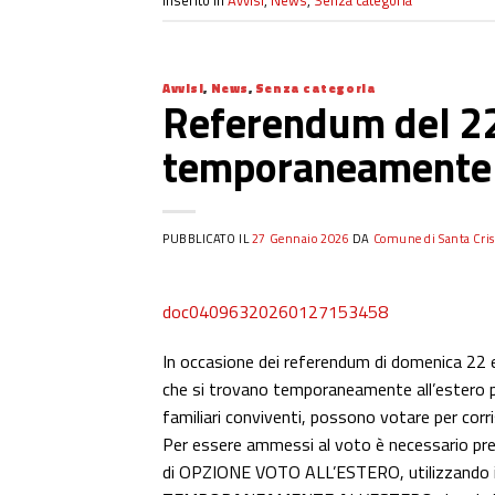
Inserito in
Avvisi
,
News
,
Senza categoria
Avvisi
,
News
,
Senza categoria
Referendum del 22
temporaneamente al
PUBBLICATO IL
27 Gennaio 2026
DA
Comune di Santa Cris
doc04096320260127153458
In occasione dei referendum di domenica 22 e 
che si trovano temporaneamente all’estero pe
familiari conviventi, possono votare per corr
Per essere ammessi al voto è necessario p
di OPZIONE VOTO ALL’ESTERO, utilizzando