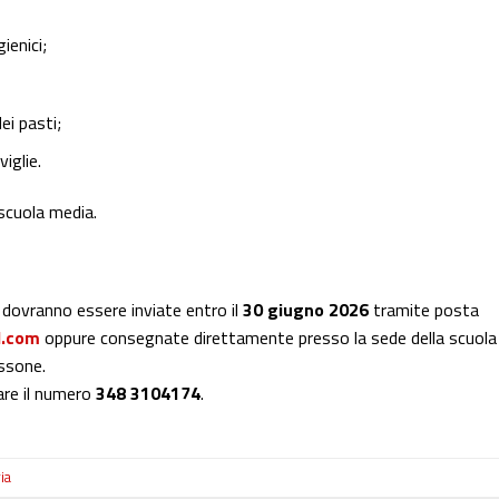
ienici;
ei pasti;
viglie.
 scuola media.
, dovranno essere inviate entro il
30 giugno 2026
tramite posta
l.com
oppure consegnate direttamente presso la sede della scuola 
issone.
tare il numero
348 3104174
.
ia