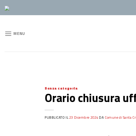
Skip
to
content
MENU
Senza categoria
Orario chiusura uff
PUBBLICATO IL
23 Dicembre 2024
DA
Comune di Santa Cri