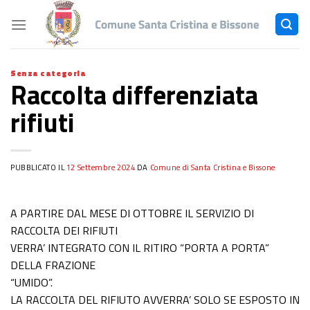
Skip
to
content
Senza categoria
Raccolta differenziata
rifiuti
PUBBLICATO IL
12 Settembre 2024
DA
Comune di Santa Cristina e Bissone
A PARTIRE DAL MESE DI OTTOBRE IL SERVIZIO DI
RACCOLTA DEI RIFIUTI
VERRA’ INTEGRATO CON IL RITIRO “PORTA A PORTA”
DELLA FRAZIONE
“UMIDO”.
LA RACCOLTA DEL RIFIUTO AVVERRA’ SOLO SE ESPOSTO IN