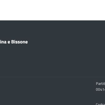
Parti
0041
Codic