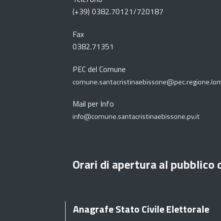
(+39) 0382.70121/720187
Fax
0382.71351
PEC del Comune
comune.santacristinaebissone@pec.regione.lom
Mail per Info
info@comune.santacristinaebissone.pv.it
Orari di apertura al pubblico 
Anagrafe Stato Civile Elettorale