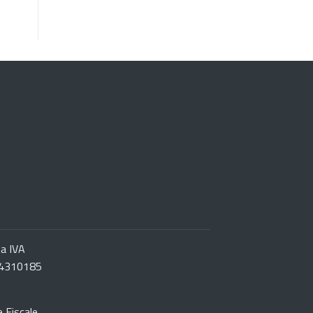
ta IVA
4310185
e Fiscale