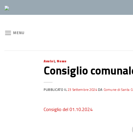
Skip
to
content
MENU
Avvisi
,
News
Consiglio comunal
PUBBLICATO IL
23 Settembre 2024
DA
Comune di Santa Cr
Consiglio del 01.10.2024