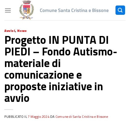
Skip
to
content
Avvisi
,
News
Progetto IN PUNTA DI
PIEDI – Fondo Autismo-
materiale di
comunicazione e
proposte iniziative in
avvio
PUBBLICATO IL
7 Maggio 2024
DA
Comune di Santa Cristina e Bissone