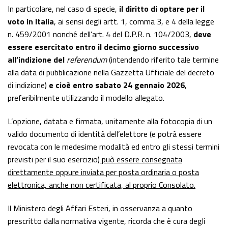
In particolare, nel caso di specie,
il diritto di optare per il
voto in Italia
, ai sensi degli artt. 1, comma 3, e 4 della legge
n. 459/2001 nonché dell’art. 4 del D.P.R. n. 104/2003,
deve
essere esercitato entro il decimo giorno successivo
all’indizione del
referendum
(intendendo riferito tale termine
alla data di pubblicazione nella Gazzetta Ufficiale del decreto
di indizione)
e cioè entro sabato 24 gennaio 2026
,
preferibilmente utilizzando il modello allegato.
L’opzione, datata e firmata, unitamente alla fotocopia di un
valido documento di identità dell’elettore (e potrà essere
revocata con le medesime modalità ed entro gli stessi termini
previsti per il suo esercizio)
può essere consegnata
direttamente oppure inviata per posta ordinaria o posta
elettronica, anche non certificata, al proprio Consolato.
Il Ministero degli Affari Esteri, in osservanza a quanto
prescritto dalla normativa vigente, ricorda che è cura degli