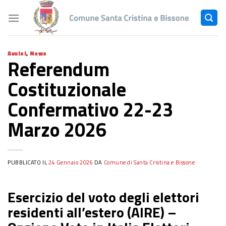
Skip
to
content
Avvisi
,
News
Referendum
Costituzionale
Confermativo 22-23
Marzo 2026
PUBBLICATO IL
24 Gennaio 2026
DA
Comune di Santa Cristina e Bissone
Esercizio del voto degli elettori
residenti all’estero (AIRE) –